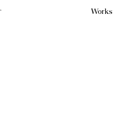
r
Works