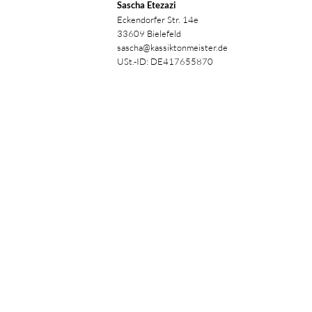
Sascha Etezazi
Eckendorfer Str. 14e
33609 Bielefeld
sascha@kassiktonmeister.de
USt.-ID: DE417655870